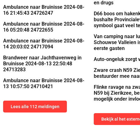
en drugs
Ambulance naar Bruinisse 2024-08-
16 21:45:43 24726247
D66 boos om hakenkr
bushalte Provinciale
Ambulance naar Bruinisse 2024-08-
symbool gaat veel te
16 05:20:48 24722655
Van camping naar lu
Ambulance naar Bruinisse 2024-08-
Schouwse Valleien is
14 20:03:02 24717094
eerste gasten
Brandweer naar Jachthavenweg in
Auto-ongeluk zorgt 
Bruinisse 2024-08-13 22:50:48
24713283
Zware crash N59 Zie
bestuurder mee naa
Ambulance naar Bruinisse 2024-08-
13 10:57:50 24710421
Flinke ravage na zw
N59 bij Zierikzee, b
mogelijk onder invl
Lees alle 112 meldingen
Bekijk al het exter