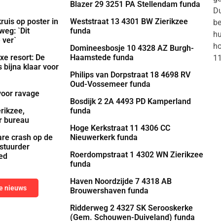
Blazer 29 3251 PA Stellendam funda
Du
uis op poster in
Weststraat 13 4301 BW Zierikzee
be
weg: `Dit
funda
hu
 ver`
ho
Domineesbosje 10 4328 AZ Burgh-
xe resort: De
Haamstede funda
1
 bijna klaar voor
Philips van Dorpstraat 18 4698 RV
Oud-Vossemeer funda
voor ravage
Bosdijk 2 2A 4493 PD Kamperland
rikzee,
funda
r bureau
Hoge Kerkstraat 11 4306 CC
are crash op de
Nieuwerkerk funda
estuurder
Roerdompstraat 1 4302 WN Zierikzee
oed
funda
Haven Noordzijde 7 4318 AB
ne nieuws
Brouwershaven funda
Ridderweg 2 4327 SK Serooskerke
(Gem. Schouwen-Duiveland) funda