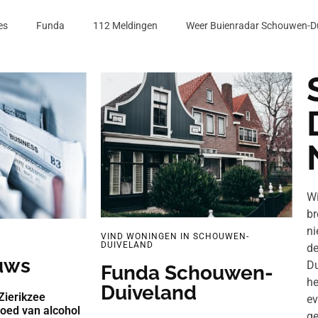
es
Funda
112 Meldingen
Weer Buienradar Schouwen-D
Wi
br
ni
VIND WONINGEN IN SCHOUWEN-
DUIVELAND
d
uws
Du
Funda Schouwen-
he
Duiveland
Zierikzee
ev
loed van alcohol
ge