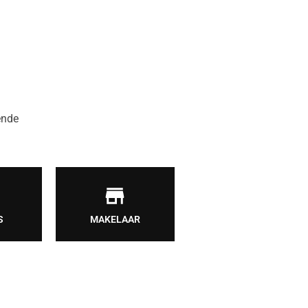
ende
S
MAKELAAR