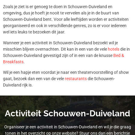
Zoals je ziet is er genoeg te doen in Schouwen-Duiveland en
omgeving, dus je hoeft je nooit te vervelen als je in de buurt van
Schouwen-Duiveland bent. Voor alle leeftijden worden er activiteiten
georganiseerd en ook in verschillende genres, zo is er voor iedereen
wel iets leuks te bezoeken dit jaar.
Wanneer je een activiteit in Schouwen-Duiveland bezoekt wil je
misschien blijven overnachten. Dit kan in een van de vele
hotels
die in
Schouwen-Duiveland gevestigd zijn of in een van de knusse
Bed &
Breakfasts
.
Wil je een hapje eten voordat je naar een theatervoorstelling of show
gaat, bezoek dan een van de vele
restaurants
die Schouwen-
Duiveland rijk is.
Activiteit Schouwen-Duiveland
Organiseer je een activiteit in Schouwen-Duiveland en wil je die graag
tonen in het overzicht op onze website? Stuur ons dan een berichtje