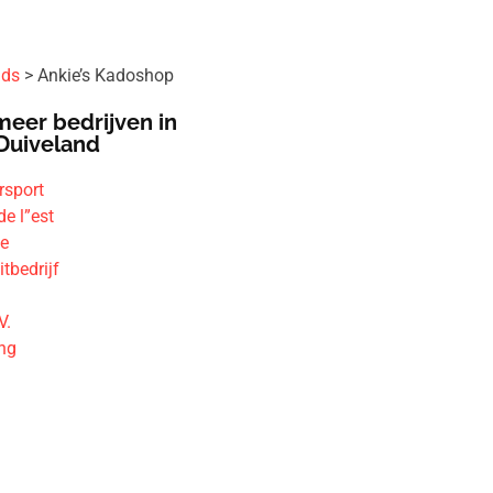
ids
Ankie’s Kadoshop
meer bedrijven in
Duiveland
sport
de l”est
ge
tbedrijf
V.
ing