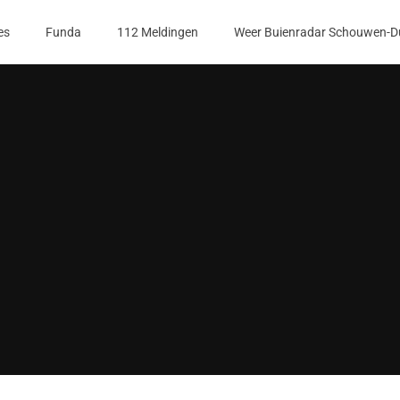
es
Funda
112 Meldingen
Weer Buienradar Schouwen-D