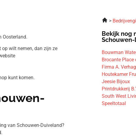
Bedrijveng
Bekijk nog 
n Oosterland.
Schouwen-
 op wilt nemen, dan zijn ze
Bouwman Water
website
Brocante Place 
Firma A. Verha
Houtekamer Frui
oshop kunt komen.
Jeesie Bijoux
Printdrukkerij B.
chouwen-
South West Liv
Speeltotaal
eving van Schouwen-Duiveland?
.