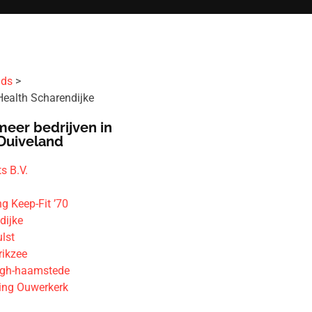
ids
Health Scharendijke
meer bedrijven in
Duiveland
s B.V.
g Keep-Fit ’70
dijke
lst
rikzee
rgh-haamstede
ging Ouwerkerk