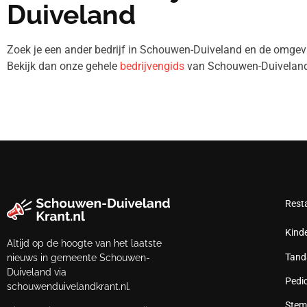
Duiveland
Zoek je een ander bedrijf in Schouwen-Duiveland en de omg
Bekijk dan onze gehele
bedrijvengids
van Schouwen-Duiveland
Rest
Kind
Altijd op de hoogte van het laatste
Tand
nieuws in gemeente Schouwen-
Duiveland via
Pedi
schouwenduivelandkrant.nl.
Stem