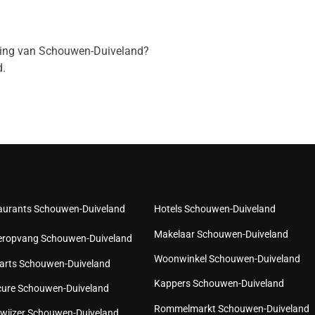
eving van Schouwen-Duiveland?
.
aurants Schouwen-Duiveland
Hotels Schouwen-Duiveland
Makelaar Schouwen-Duiveland
eropvang Schouwen-Duiveland
Woonwinkel Schouwen-Duiveland
arts Schouwen-Duiveland
Kappers Schouwen-Duiveland
cure Schouwen-Duiveland
Rommelmarkt Schouwen-Duiveland
wijzer Schouwen-Duiveland