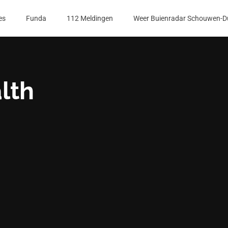
es
Funda
112 Meldingen
Weer Buienradar Schouwen-D
lth