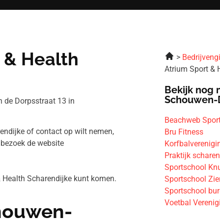
 & Health
Bedrijveng
Atrium Sport & 
Bekijk nog 
Schouwen-
n de Dorpsstraat 13 in
Beachweb Sport
endijke of contact op wilt nemen,
Bru Fitness
 bezoek de website
Korfbalverenigin
Praktijk scharen
Sportschool Knu
 & Health Scharendijke kunt komen.
Sportschool Zie
Sportschool bu
Voetbal Vereni
chouwen-