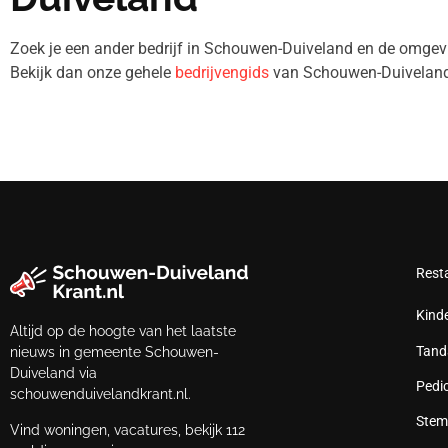
Zoek je een ander bedrijf in Schouwen-Duiveland en de omg
Bekijk dan onze gehele
bedrijvengids
van Schouwen-Duiveland
Rest
Kind
Altijd op de hoogte van het laatste
Tand
nieuws in gemeente Schouwen-
Duiveland via
Pedi
schouwenduivelandkrant.nl.
Stem
Vind woningen, vacatures, bekijk 112