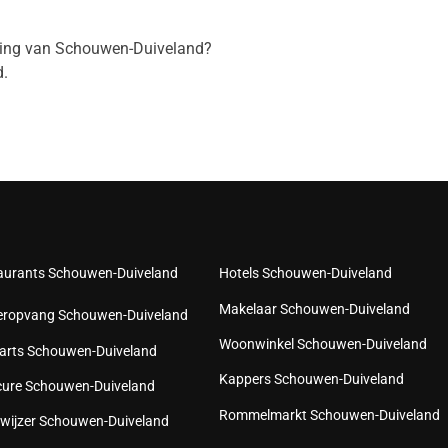
eving van Schouwen-Duiveland?
.
aurants Schouwen-Duiveland
Hotels Schouwen-Duiveland
Makelaar Schouwen-Duiveland
eropvang Schouwen-Duiveland
Woonwinkel Schouwen-Duiveland
arts Schouwen-Duiveland
Kappers Schouwen-Duiveland
cure Schouwen-Duiveland
Rommelmarkt Schouwen-Duiveland
wijzer Schouwen-Duiveland