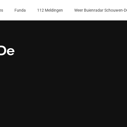
es
Funda
112 Meldingen
Weer Buienradar Schouwen-D
 De