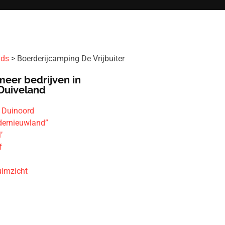
ids
Boerderijcamping De Vrijbuiter
meer bedrijven in
Duiveland
 Duinoord
ernieuwland”
’
f
imzicht