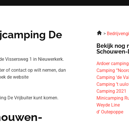
ijcamping De
Bedrijveng
Bekijk nog 
Schouwen-
de Vissersweg 1 in Nieuwerkerk.
Ardoer camping
ter of contact op wilt nemen, dan
Camping “Noord
oek de website
Camping ‘de Val
Camping ’t uulo
Camping 2021
ing De Vrijbuiter kunt komen.
Minicamping Ru
Weyde Line
d’ Outepoppe
chouwen-