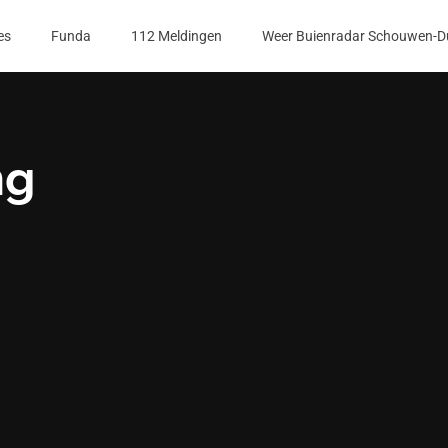
es
Funda
112 Meldingen
Weer Buienradar Schouwen-D
ng