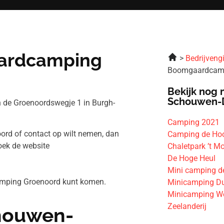
ardcamping
Bedrijveng
Boomgaardcamp
Bekijk nog 
Schouwen-
de Groenoordswegje 1 in Burgh-
Camping 2021
ord of contact op wilt nemen, dan
Camping de Ho
oek de website
Chaletpark ’t M
De Hoge Heul
Mini camping d
amping Groenoord kunt komen.
Minicamping Du
Minicamping W
Zeelanderij
chouwen-