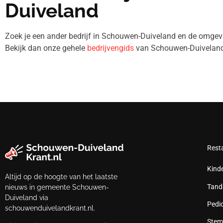
Duiveland
Zoek je een ander bedrijf in Schouwen-Duiveland en de omg
Bekijk dan onze gehele
bedrijvengids
van Schouwen-Duiveland
Rest
Kind
Altijd op de hoogte van het laatste
Tand
nieuws in gemeente Schouwen-
Duiveland via
Pedi
schouwenduivelandkrant.nl.
Stem