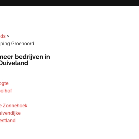
ids
ing Groenoord
meer bedrijven in
Duiveland
ogte
oolhof
e Zonnehoek
ivendijke
estland