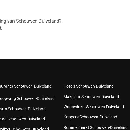
eving van Schouwen-Duiveland?
.
aurants Schouwen-Duiveland
Hotels Schouwen-Duiveland
Makelaar Schouwen-Duiveland
eropvang Schouwen-Duiveland
Woonwinkel Schouwen-Duiveland
arts Schouwen-Duiveland
Kappers Schouwen-Duiveland
cure Schouwen-Duiveland
Rommelmarkt Schouwen-Duiveland
wijzer Schouwen-Duiveland