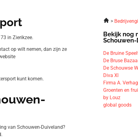
port
Bedrijveng
Bekijk nog 
3 in Zierikzee.
Schouwen-
tact op wilt nemen, dan zijn ze
De Bruine Speel
website
De Bruse Bazaar
De Schouwse W
Diva Xl
tersport kunt komen.
Firma A. Verha
Groenten en frui
chouwen-
by Louz
global goods
eving van Schouwen-Duiveland?
.