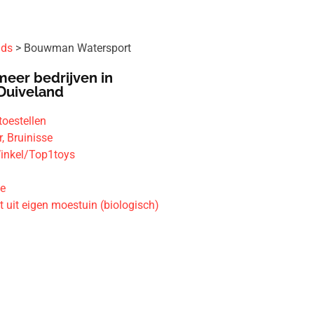
ids
Bouwman Watersport
meer bedrijven in
Duiveland
toestellen
, Bruinisse
inkel/Top1toys
ge
t uit eigen moestuin (biologisch)