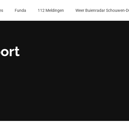
es
Funda
112 Meldingen
Weer Buienradar Schouwen-D
ort