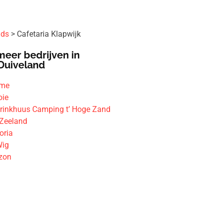
ids
Cafetaria Klapwijk
meer bedrijven in
Duiveland
ime
oie
drinkhuus Camping t’ Hoge Zand
Zeeland
oria
Wig
izon