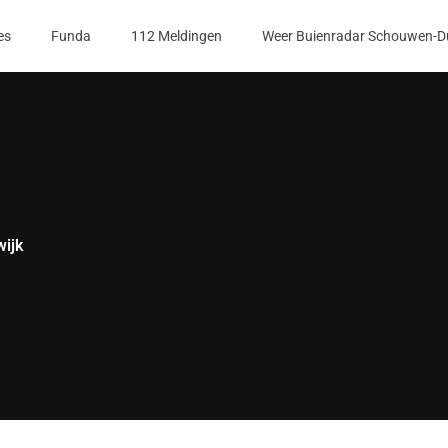
es
Funda
112 Meldingen
Weer Buienradar Schouwen-D
wijk