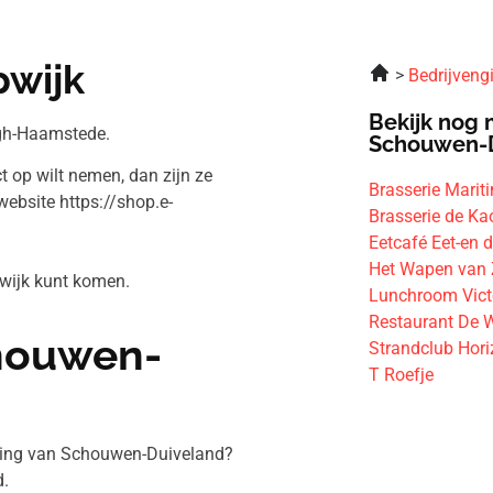
pwijk
Bedrijveng
Bekijk nog 
rgh-Haamstede.
Schouwen-
t op wilt nemen, dan zijn ze
Brasserie Marit
ebsite https://shop.e-
Brasserie de Ka
Eetcafé Eet-en 
Het Wapen van 
apwijk kunt komen.
Lunchroom Vict
Restaurant De 
chouwen-
Strandclub Hor
T Roefje
eving van Schouwen-Duiveland?
.