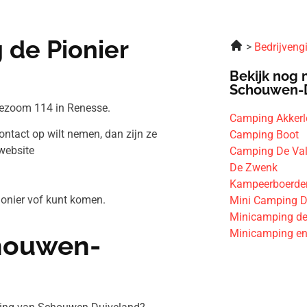
de Pionier
Bedrijveng
Bekijk nog 
Schouwen-
gezoom 114 in Renesse.
Camping Akkerl
ontact op wilt nemen, dan zijn ze
Camping Boot
website
Camping De Va
De Zwenk
Kampeerboerder
ionier vof kunt komen.
Mini Camping D
Minicamping de
Minicamping en 
chouwen-