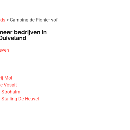
ids
Camping de Pionier vof
meer bedrijven in
Duiveland
even
l
ij Mol
e Vospit
 Strohalm
Stalling De Heuvel