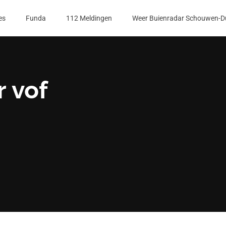
es
Funda
112 Meldingen
Weer Buienradar Schouwen-D
 vof