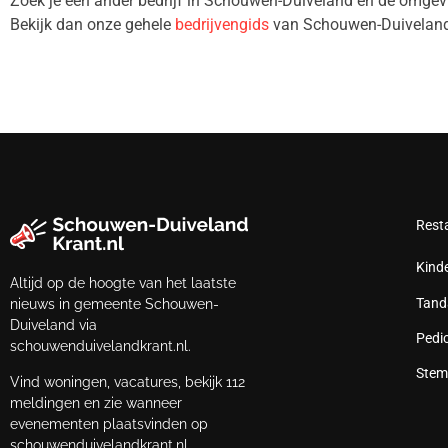
Zoek je een ander bedrijf in Schouwen-Duiveland en de omg
Bekijk dan onze gehele
bedrijvengids
van Schouwen-Duiveland
Rest
Kind
Altijd op de hoogte van het laatste
Tand
nieuws in gemeente Schouwen-
Duiveland via
Pedi
schouwenduivelandkrant.nl.
Stem
Vind woningen, vacatures, bekijk 112
meldingen en zie wanneer
evenementen plaatsvinden op
schouwenduivelandkrant.nl.