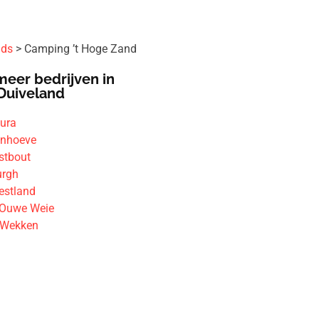
ids
Camping ’t Hoge Zand
meer bedrijven in
Duiveland
ura
inhoeve
stbout
urgh
estland
´Ouwe Weie
 Wekken