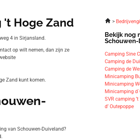
 't Hoge Zand
Bedrijveng
Bekijk nog 
eg 4 in Sirjansland.
Schouwen-
ntact op wilt nemen, dan zijn ze
Camping Sine C
website
Camping de Du
Camping de We
Minicamping B
Hoge Zand kunt komen.
Minicamping W
Minicamping d
chouwen-
SVR camping ’t
d’ Outepoppe
eving van Schouwen-Duiveland?
.