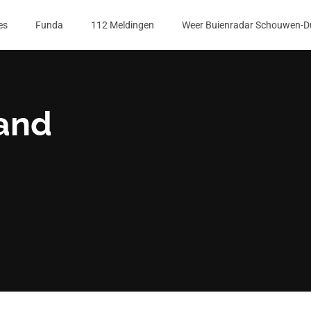
es
Funda
112 Meldingen
Weer Buienradar Schouwen-D
and