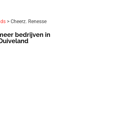
ids
Cheerz. Renesse
meer bedrijven in
Duiveland