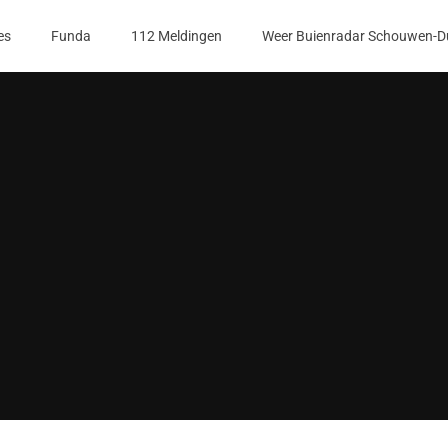
es
Funda
112 Meldingen
Weer Buienradar Schouwen-D