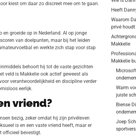
Wie is Dan
ervoor kiest om daar zo discreet mee om te gaan.
Heeft Dann
Waarom Dan
privé houdt
 en groeide op in Nederland. Al op jonge
Achtergron
et scoren van doelpunten, maar bij het leiden
Makkelie
t amateurvoetbal en werkte zich stap voor stap
Professional
Makkelie bu
n inmiddels behoort hij tot de vaste gezichten
Microsoft
et veld is Makkelie ook actief geweest als
ondernem
voor verantwoordelijkheid en discipline verder
Warm voor
misloos eerlijk.
juiste sc
en vriend?
Biense Di
onderne
nsen bezig, zeker omdat hij zijn privéleven
Joep Schr
sueel is en een vaste vriend heeft, maar er
sportver
 officieel bevestigt.