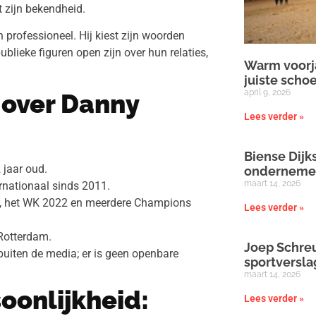
 zijn bekendheid.
 professioneel. Hij kiest zijn woorden
ublieke figuren open zijn over hun relaties,
Warm voorja
juiste scho
april 9, 2026
 over Danny
Lees verder »
Biense Dijks
 jaar oud.
onderneme
maart 14, 2026
ernationaal sinds 2011.
0, het WK 2022 en meerdere Champions
Lees verder »
 Rotterdam.
Joep Schreu
 buiten de media; er is geen openbare
sportversl
maart 14, 2026
soonlijkheid:
Lees verder »