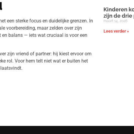
d
Kinderen ko
zijn de drie
et een sterke focus en duidelijke grenzen. In
maart 14, 2026
tale voorbereiding, maar zelden over zijn
Lees verder »
st en balans — iets wat cruciaal is voor een
r zijn vriend of partner: hij kiest ervoor om
ke rol. Voor hem telt niet wat er buiten het
laatsvindt.