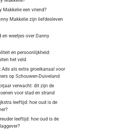
ny Makkelie?
y Makkelie een vriend?
ny Makkelie zijn liefdesleven
d en weetjes over Danny
iteit en persoonlijkheid:
iten het veld
 Ads als extra groeikanaal voor
ers op Schouwen-Duiveland
jaar verwacht: dit zijn de
hoenen voor stad en strand
jkstra leeftijd: hoe oud is de
mer?
euder leeftijd: hoe oud is de
slaggever?