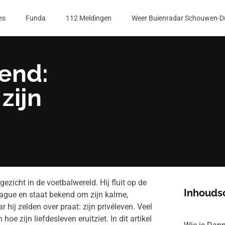
es
Funda
112 Meldingen
Weer Buienradar Schouwen-D
end:
zijn
ezicht in de voetbalwereld. Hij fluit op de
Inhouds
eague en staat bekend om zijn kalme,
hij zelden over praat: zijn privéleven. Veel
e zijn liefdesleven eruitziet. In dit artikel