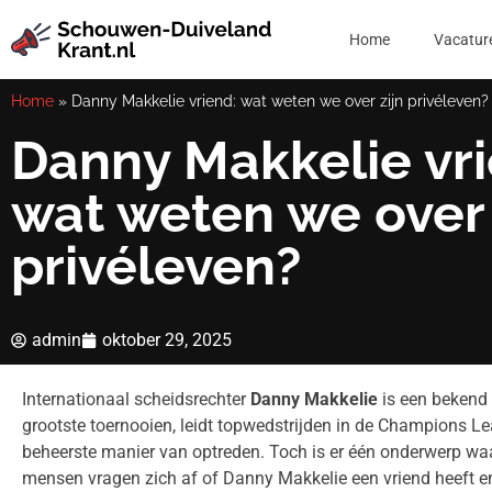
Home
Vacatur
Home
»
Danny Makkelie vriend: wat weten we over zijn privéleven?
Danny Makkelie vri
wat weten we over 
privéleven?
admin
oktober 29, 2025
Internationaal scheidsrechter
Danny Makkelie
is een bekend g
grootste toernooien, leidt topwedstrijden in de Champions L
beheerste manier van optreden. Toch is er één onderwerp waar 
mensen vragen zich af of Danny Makkelie een vriend heeft en ho