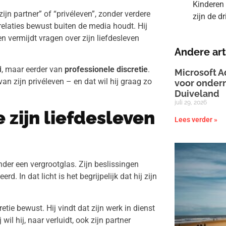
Kinderen 
ijn partner” of “privéleven”, zonder verdere
zijn de d
e relaties bewust buiten de media houdt. Hij
en vermijdt vragen over zijn liefdesleven
Andere art
d, maar eerder van
professionele discretie
.
Microsoft A
van zijn privéleven – en dat wil hij graag zo
voor onder
Duiveland
juli 29, 2026
zijn liefdesleven
Lees verder »
nder een vergrootglas. Zijn beslissingen
 In dat licht is het begrijpelijk dat hij zijn
etie bewust. Hij vindt dat zijn werk in dienst
wil hij, naar verluidt, ook zijn partner