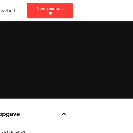
Neem contact
uiveland
op
opgave