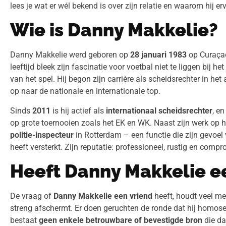
lees je wat er wél bekend is over zijn relatie en waarom hij 
Wie is Danny Makkelie?
Danny Makkelie werd geboren op
28 januari 1983
op Curaçao
leeftijd bleek zijn fascinatie voor voetbal niet te liggen bij h
van het spel. Hij begon zijn carrière als scheidsrechter in he
op naar de nationale en internationale top.
Sinds
2011
is hij actief als
internationaal scheidsrechter
, e
op grote toernooien zoals het EK en WK. Naast zijn werk op h
politie-inspecteur
in Rotterdam – een functie die zijn gevoel 
heeft versterkt. Zijn reputatie: professioneel, rustig en compro
Heeft Danny Makkelie e
De vraag of
Danny Makkelie een vriend
heeft, houdt veel me
streng afschermt. Er doen geruchten de ronde dat hij homosek
bestaat
geen enkele betrouwbare of bevestigde bron
die dat