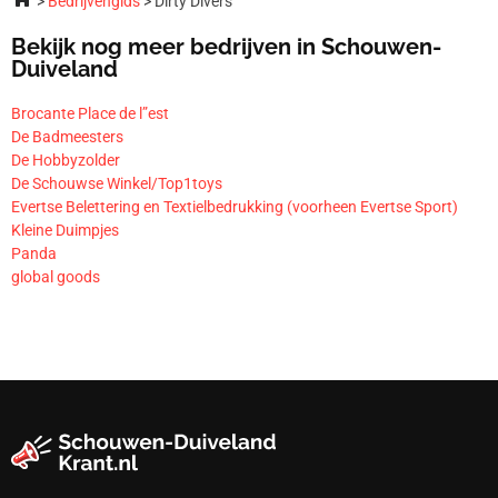
Bedrijvengids
Dirty Divers
Bekijk nog meer bedrijven in Schouwen-
Duiveland
Brocante Place de l”est
De Badmeesters
De Hobbyzolder
De Schouwse Winkel/Top1toys
Evertse Belettering en Textielbedrukking (voorheen Evertse Sport)
Kleine Duimpjes
Panda
global goods