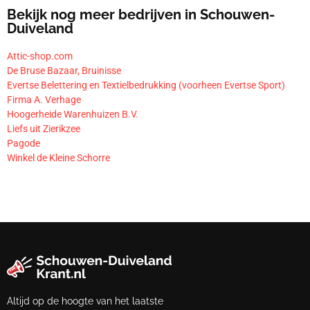
Bekijk nog meer bedrijven in Schouwen-
Duiveland
Attic-shop.com
De Bruse Bazaar, Bruinisse
Evertse Belettering en Textielbedrukking (voorheen Evertse Sport)
Firma A. Verhage
Hoogerheide Warenhuizen B.V.
Liefs uit Zierikzee
Pagode
Winkel de Kleine Schorre
Altijd op de hoogte van het laatste