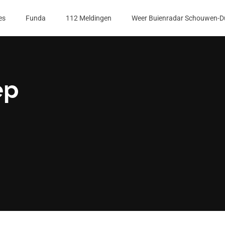
es
Funda
112 Meldingen
Weer Buienradar Schouwen-D
ep