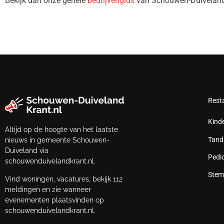
Bekijk dan onze gehele
bedrijvengids
van Schouwen-Duiveland
Rest
Kind
Altijd op de hoogte van het laatste
Tand
nieuws in gemeente Schouwen-
Duiveland via
Pedi
schouwenduivelandkrant.nl.
Stem
Vind woningen, vacatures, bekijk 112
meldingen en zie wanneer
evenementen plaatsvinden op
schouwenduivelandkrant.nl.