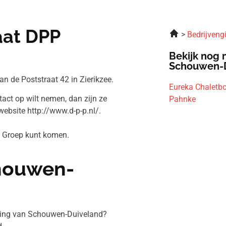
aat DPP
Bedrijveng
Bekijk nog 
Schouwen-
 de Poststraat 42 in Zierikzee.
Eureka Chaletb
act op wilt nemen, dan zijn ze
Pahnke
ebsite http://www.d-p-p.nl/.
d Groep kunt komen.
chouwen-
eving van Schouwen-Duiveland?