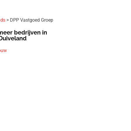
ids
DPP Vastgoed Groep
meer bedrijven in
Duiveland
ouw