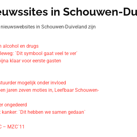
ieuwssites in Schouwen-Du
ere nieuwswebsites in Schouwen-Duiveland zijn
n alcohol en drugs
eweg: `Dit symbool gaat veel te ver`
ijna klaar voor eerste gasten
stuurder mogelijk onder invloed
en jaren zeven moties in, Leefbaar Schouwen-
der ongedeerd
et kanker: `Dit hebben we samen gedaan`
TSC – MZC`11