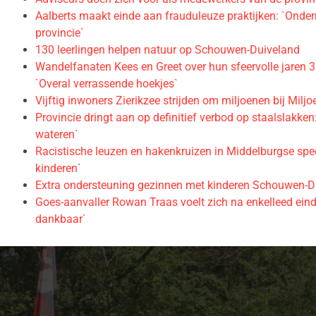
Aalberts maakt einde aan frauduleuze praktijken: `Onde
provincie`
130 leerlingen helpen natuur op Schouwen-Duiveland
Wandelfanaten Kees en Greet over hun sfeervolle jaren 
`Overal verrassende hoekjes`
Vijftig inwoners Zierikzee strijden om miljoenen bij Milj
Provincie dringt aan op definitief verbod op staalslakke
wateren`
Racistische leuzen en hakenkruizen in Middelburgse speel
kinderen`
Extra ondersteuning gezinnen met kinderen Schouwen-Dui
Goes-aanvaller Rowan Traas voelt zich na enkelleed eindel
dankbaar`