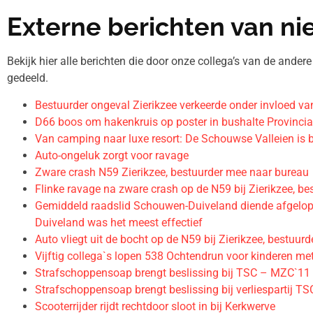
Externe berichten van n
Bekijk hier alle berichten die door onze collega’s van de and
gedeeld.
Bestuurder ongeval Zierikzee verkeerde onder invloed va
D66 boos om hakenkruis op poster in bushalte Provincial
Van camping naar luxe resort: De Schouwse Valleien is b
Auto-ongeluk zorgt voor ravage
Zware crash N59 Zierikzee, bestuurder mee naar bureau
Flinke ravage na zware crash op de N59 bij Zierikzee, be
Gemiddeld raadslid Schouwen-Duiveland diende afgelop
Duiveland was het meest effectief
Auto vliegt uit de bocht op de N59 bij Zierikzee, bestuur
Vijftig collega`s lopen 538 Ochtendrun voor kinderen m
Strafschoppensoap brengt beslissing bij TSC – MZC`11
Strafschoppensoap brengt beslissing bij verliespartij 
Scooterrijder rijdt rechtdoor sloot in bij Kerkwerve