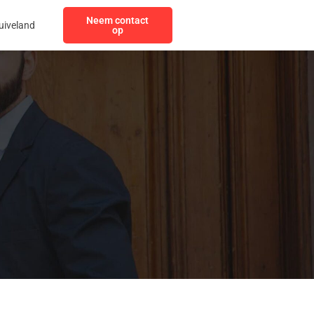
Neem contact
uiveland
op