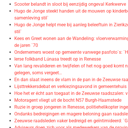
Scooter belandt in sloot bij eenzijdig ongeval Kerkwerve
Hugo de Jonge steekt handen uit de mouwen op kinderboer
samenleving stil`
Hugo de Jonge helpt mee bij aanleg beleeftuin in Zierikze
stil`
Kees en Greet wonen aan de Wandeling: vloerverwarming, 
de jaren `70
Ondernemers woest op gemeente vanwege pasfoto`s: `H
Ierse folkband Lúnasa treedt op in Renesse
Van lang revalideren en twijfelen of het nog goed komt n
gelegen, soms vergeet…
En dan slaat ineens de vlam in de pan in de Zeeuwse raa
Lijsttrekkersdebat en verkiezingsavond in gemeentehui
Hoe het er écht aan toegaat in de Zeeuwse raadszalen:
Motoragent vliegt uit de bocht N57 Burgh-Haamstede
Ruzie in groep jongeren in Renesse, politiehelikopter ing
Ondanks bedreigingen en magere beloning gaan raadsle
Zeeuwse raadsleden vaker bedreigd en geïntimideerd: `Ge
Adviseurs doen zich voor als medewerkers van de provin