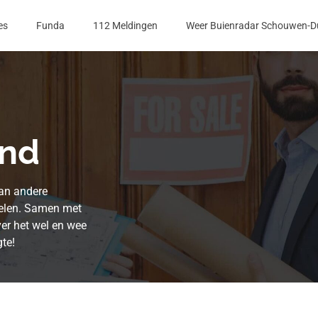
es
Funda
112 Meldingen
Weer Buienradar Schouwen-D
and
van andere
elen. Samen met
er het wel en wee
te!