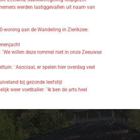
rnemers werden lastiggevallen uit naam van
30-woning aan de Wandeling in Zierikzee:
oenenjacht
n: `We willen deze rommel niet in onze Zeeuwse
tuin: `Asociaal, er spelen hier overdag veel
veland bij gezonde leefstijl
ijk weer voetballer: `Ik ben de arts heel