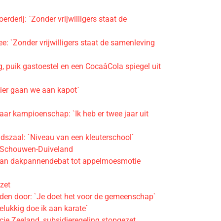
derij: `Zonder vrijwilligers staat de
e: `Zonder vrijwilligers staat de samenleving
puik gastoestel en een CocaâCola spiegel uit
ier gaan we aan kapot`
aar kampioenschap: `Ik heb er twee jaar uit
dszaal: `Niveau van een kleuterschool`
s Schouwen-Duiveland
 van dakpannendebat tot appelmoesmotie
ezet
den door: `Je doet het voor de gemeenschap`
lukkig doe ik aan karate`
cie Zeeland, subsidieregeling stopgezet