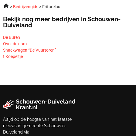
Bedrijvengids
Fritureluur
Bekijk nog meer bedrijven in Schouwen-
Duiveland
De Buren
Over de dam
Snackwagen “De Vuurtoren”
t Koepeltje
Altijd op de hoogte van het laatste
nieuws in gemeente Schouwen-
Duiveland via