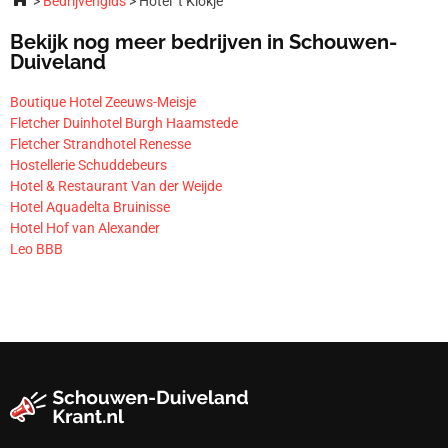
Bedrijvengids
Hotel ’t Klokje
Bekijk nog meer bedrijven in Schouwen-
Duiveland
Boutique Hotel Zeeuws-Meisje
Fletcher Duinhotel Burgh Haamstede
Fletcher Strandhotel Renesse
Hostellerie Schuddebeurs
Hotel & Restaurant Van der Weijde
Hotel Aquadelta Bruinisse
Hotel Hof van Alexander
Leo BBB