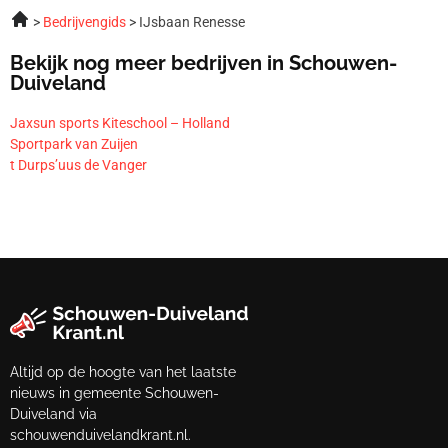
Bedrijvengids
IJsbaan Renesse
Bekijk nog meer bedrijven in Schouwen-
Duiveland
Jaxsun sports Kiteschool – Holland
Sportpark van Zuijen
t Durps’uus de Vanger
Altijd op de hoogte van het laatste
nieuws in gemeente Schouwen-
Duiveland via
schouwenduivelandkrant.nl.