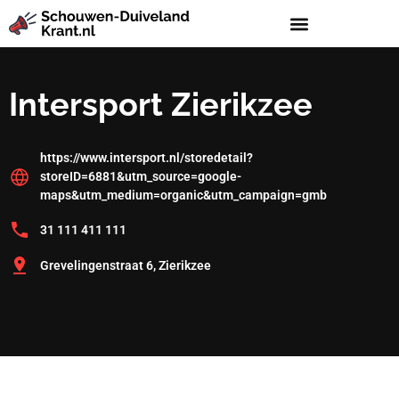
Intersport Zierikzee
https://www.intersport.nl/storedetail?
storeID=6881&utm_source=google-
maps&utm_medium=organic&utm_campaign=gmb
31 111 411 111
Grevelingenstraat 6, Zierikzee