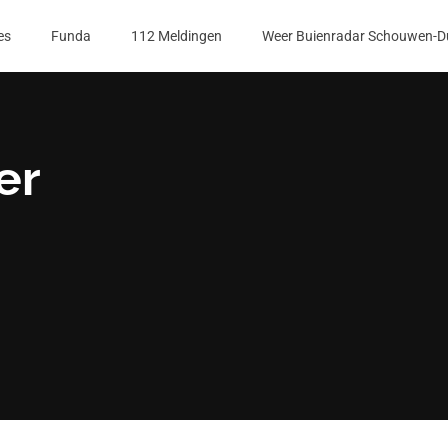
es
Funda
112 Meldingen
Weer Buienradar Schouwen-D
er