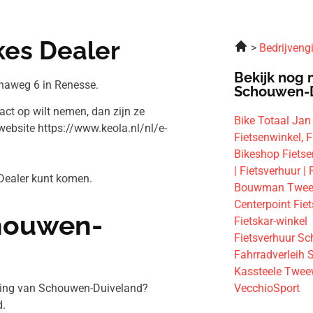
kes Dealer
Bedrijveng
Bekijk nog 
inaweg 6 in Renesse.
Schouwen-
act op wilt nemen, dan zijn ze
Bike Totaal Jan
ebsite https://www.keola.nl/nl/e-
Fietsenwinkel, F
Bikeshop Fiets
| Fietsverhuur |
s Dealer kunt komen.
Bouwman Tweew
Centerpoint Fie
chouwen-
Fietskar-winkel
Fietsverhuur Sch
Fahrradverleih 
Kassteele Twee
eving van Schouwen-Duiveland?
VecchioSport
.