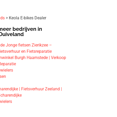
ids
Keola E-bikes Dealer
meer bedrijven in
Duiveland
 de Jonge fietsen Zierikzee –
ietsverhuur en Fietsreparatie
enwinkel Burgh Haamstede | Verkoop
 Reparatie
ielers
tsen
arendijke | Fietsverhuur Zeeland |
Scharendijke
wielers