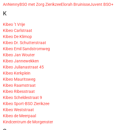
AnNenny
BSO met Zorg Zierikzee
Elorah Bruinisse
Juvent BSO+
K
Kibeo ’t Vrije
Kibeo Carlstraat
Kibeo De Klimop
Kibeo Dr. Schutterstraat
Kibeo Emil Sandstromweg
Kibeo Jan Wouter
Kibeo Jannewekken
Kibeo Julianastraat 45
Kibeo Kerkplein
Kibeo Mauritsweg
Kibeo Raamstraat
Kibeo Ribesstraat
Kibeo Scheldestraat 9
Kibeo Sport-BSO Zierikzee
Kibeo Weststraat
Kibeo de Meerpaal
Kindcentrum de Morgenster