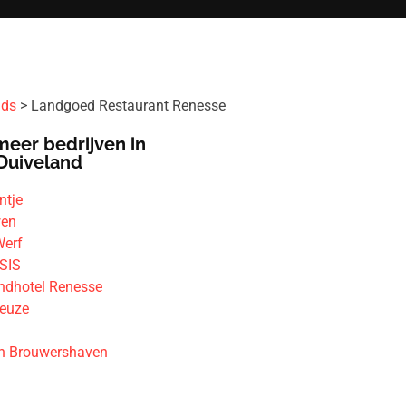
ids
Landgoed Restaurant Renesse
meer bedrijven in
Duiveland
ntje
wen
Werf
SIS
andhotel Renesse
Beuze
n Brouwershaven