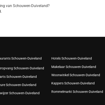
eving van Schouwen-Duiveland?
.
aurants Schouwen-Duiveland
Hotels Schouwen-Duiveland
Makelaar Schouwen-Duiveland
eropvang Schouwen-Duiveland
Woonwinkel Schouwen-Duiveland
arts Schouwen-Duiveland
Kappers Schouwen-Duiveland
cure Schouwen-Duiveland
Rommelmarkt Schouwen-Duiveland
wijzer Schouwen-Duiveland