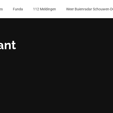
es
Funda
112 Meldingen
Weer Buienradar Schouwen-D
ant