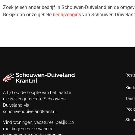
Zoek je een ander bedrijf in Schouwen-Duiveland en de omg
Bekijk dan onze gehele
bedrijvengids
van Schouwen-Duiveland
Rest
Kind
Altijd op de hoogte van het laatste
Tand
nieuws in gemeente Schouwen-
Duiveland via
Pedi
schouwenduivelandkrant.nl.
Stem
Vind woningen, vacatures, bekijk 112
meldingen en zie wanneer
evenementen plaatsvinden op