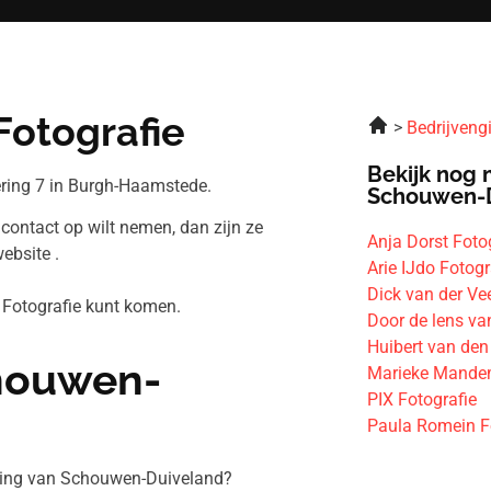
 Fotografie
Bedrijveng
Bekijk nog 
ering 7 in Burgh-Haamstede.
Schouwen-
f contact op wilt nemen, dan zijn ze
Anja Dorst Foto
ebsite .
Arie IJdo Fotogr
Dick van der Ve
ot Fotografie kunt komen.
Door de lens va
Huibert van den
chouwen-
Marieke Mandem
PIX Fotografie
Paula Romein F
eving van Schouwen-Duiveland?