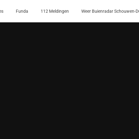
es
Funda
112 Meldingen
Weer Buienradar Schouwen-D