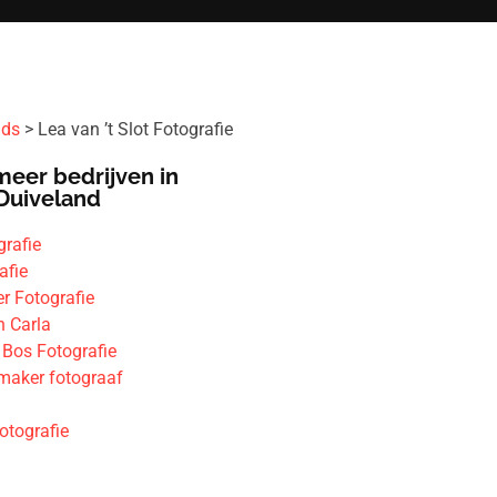
ids
Lea van ’t Slot Fotografie
meer bedrijven in
Duiveland
grafie
afie
er Fotografie
n Carla
 Bos Fotografie
aker fotograaf
otografie