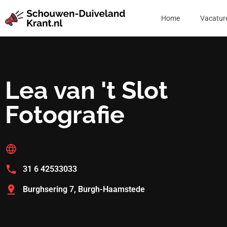
Home
Vacatur
Lea van 't Slot
Fotografie
31 6 42533033
Burghsering 7, Burgh-Haamstede