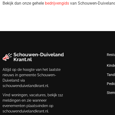
Bekijk dan onze gehele
bedrijvengids
van Schouwen-Duiveland
Rest
Kind
Altijd op de hoogte van het laatste
Tand
nieuws in gemeente Schouwen-
Duiveland via
Pedi
schouwenduivelandkrant.nl.
Stem
Vind woningen, vacatures, bekijk 112
meldingen en zie wanneer
evenementen plaatsvinden op
schouwenduivelandkrant.nl.