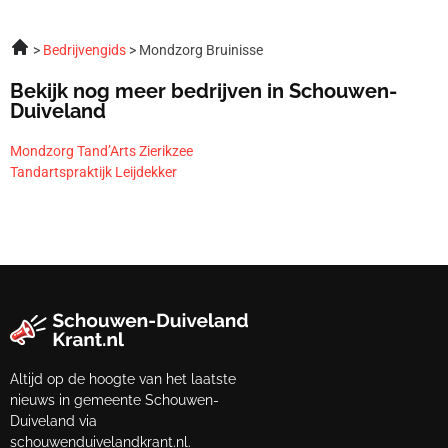
Bedrijvengids
Mondzorg Bruinisse
Bekijk nog meer bedrijven in Schouwen-
Duiveland
Mondzorg Tand’Arts Zierikzee
Tandartspraktijk Leijdekker
Altijd op de hoogte van het laatste
nieuws in gemeente Schouwen-
Duiveland via
schouwenduivelandkrant.nl.