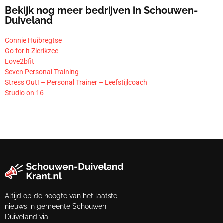
Bekijk nog meer bedrijven in Schouwen-
Duiveland
Connie Huibregtse
Go for it Zierikzee
Love2bfit
Seven Personal Training
Stress Out! – Personal Trainer – Leefstijlcoach
Studio on 16
Altijd op de hoogte van het laatste
nieuws in gemeente Schouwen-
Duiveland via