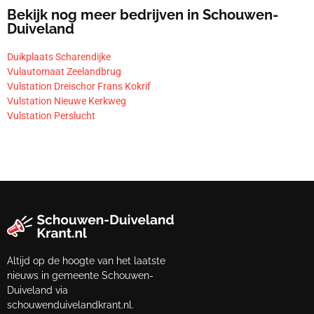
Bekijk nog meer bedrijven in Schouwen-
Duiveland
Duikplaats Scharendijke
Vulautomaat Zeelandbrug
Vulstation Dreischor Frans Kokrif
Vulstation Nieuwe Kerkweg
Vulstation Perslucht
Altijd op de hoogte van het laatste
nieuws in gemeente Schouwen-
Duiveland via
schouwenduivelandkrant.nl.