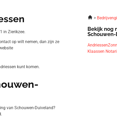
iessen
Bedrijveng
Bekijk nog 
 in Zierikzee.
Schouwen-
ontact op wilt nemen, dan zijn ze
AndriessenZonn
website
Klaassen Notar
Andriessen kunt komen.
chouwen-
eving van Schouwen-Duiveland?
.