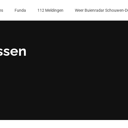
es
Funda
112 Meldingen
Weer Buienradar Schouwen-D
ssen