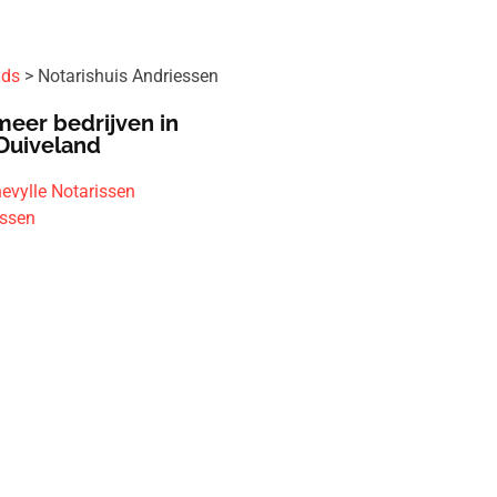
ids
Notarishuis Andriessen
meer bedrijven in
Duiveland
evylle Notarissen
issen