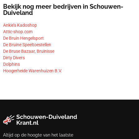
Bekijk nog meer bedrijven in Schouwen-
Duiveland
Ankie’s Kadoshop
Attic-shop.com
De Bruin Hengelsport
De Bruine Speeltoestellen
De Bruse Bazaar, Bruinisse
Dirty Divers
Dolphins
Hoogerheide Warenhuizen B.V.
Altijd op de hoogte van het laatste