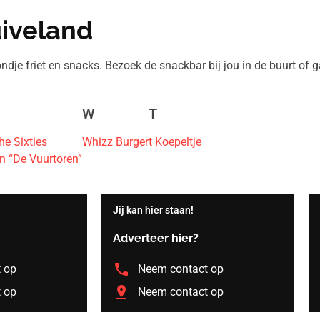
iveland
ndje friet en snacks. Bezoek de snackbar bij jou in de buurt of g
W
T
e Sixties
Whizz Burger
t Koepeltje
 “De Vuurtoren”
Jij kan hier staan!
Adverteer hier?
 op
Neem contact op
 op
Neem contact op