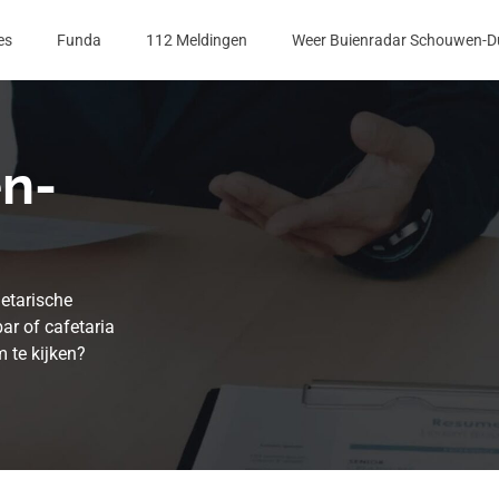
es
Funda
112 Meldingen
Weer Buienradar Schouwen-D
n-
getarische
bar of cafetaria
m te kijken?