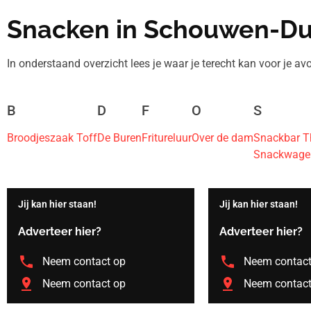
Snacken in Schouwen-Du
In onderstaand overzicht lees je waar je terecht kan voor je avo
B
D
F
O
S
Broodjeszaak Toff
De Buren
Fritureluur
Over de dam
Snackbar Th
Snackwagen
Jij kan hier staan!
Jij kan hier staan!
Adverteer hier?
Adverteer hier?
Neem contact op
Neem contact
Neem contact op
Neem contact