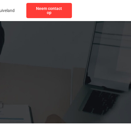
Neem contact
uiveland
op