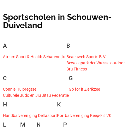
Sportscholen in Schouwen-
Duiveland
A
B
Atrium Sport & Health Scharendijke
Beachweb Sports B.V.
Beweegpark der Wuisse outdoor
Bru Fitness
C
G
Connie Huibregtse
Go for it Zierikzee
Culturele Judo en Jiu Jitsu Federatie
H
K
Handbalvereniging Deltasport
Korfbalvereniging Keep-Fit ’70
L
M
N
P