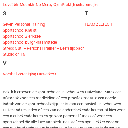
Love2bfit
Mourikfit
No Mercy Gym
Praktijk scharendijke
S
T
Seven Personal Training
TEAM ZELTECH
Sportschool Knulst
Sportschool Zierikzee
Sportschool burgh-haamstede
Stress Out! – Personal Trainer – Leefstijlcoach
Studio on 16
V
Voetbal Vereniging Ouwerkerk
Bekijk hierboven de sportscholen in Schouwen-Duiveland. Maak een
afspraak voor een rondleiding of een proefles zodat je een goede
indruk van de sportschool krijgt. Er is vast een Basicfit in Schouwen-
Duiveland te vinden of een van de andere bekende ketens, of kies voor
een niet bekende keten en ga voor personal fitness of voor een
sportschool die alle luxe aanbiedt inclusief een spa. Lekker voor na
een uur hard trainen om je spieren te laten ontspannen in de sauna.