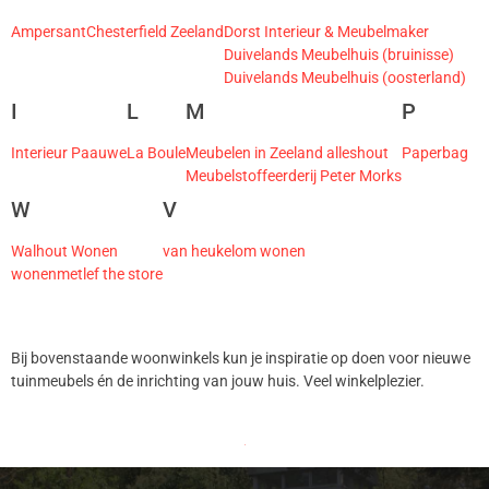
Ampersant
Chesterfield Zeeland
Dorst Interieur & Meubelmaker
Duivelands Meubelhuis (bruinisse)
Duivelands Meubelhuis (oosterland)
I
L
M
P
Interieur Paauwe
La Boule
Meubelen in Zeeland alleshout
Paperbag
Meubelstoffeerderij Peter Morks
W
V
Walhout Wonen
van heukelom wonen
wonenmetlef the store
Bij bovenstaande woonwinkels kun je inspiratie op doen voor nieuwe
tuinmeubels én de inrichting van jouw huis. Veel winkelplezier.