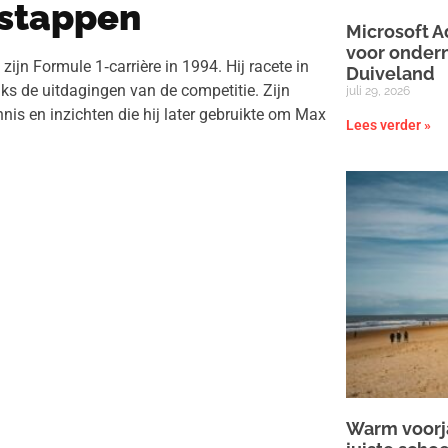
rstappen
Microsoft A
voor onder
jn Formule 1‑carrière in 1994. Hij racete in
Duiveland
s de uitdagingen van de competitie. Zijn
juli 29, 2026
is en inzichten die hij later gebruikte om Max
Lees verder »
Warm voorja