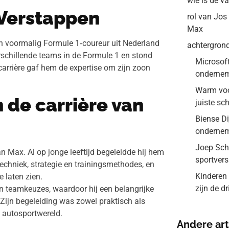
wie is de v
 Verstappen
rol van Jos
Max
een voormalig Formule 1‑coureur uit Nederland
achtergron
erschillende teams in de Formule 1 en stond
Microsoft
carrière gaf hem de expertise om zijn zoon
ondernem
Warm voor
n de carrière van
juiste sc
Biense Di
onderne
Joep Schr
n Max. Al op jonge leeftijd begeleidde hij hem
sportver
 techniek, strategie en trainingsmethodes, en
Kinderen 
e laten zien.
zijn de d
en teamkeuzes, waardoor hij een belangrijke
Zijn begeleiding was zowel praktisch als
 autosportwereld.
Andere art