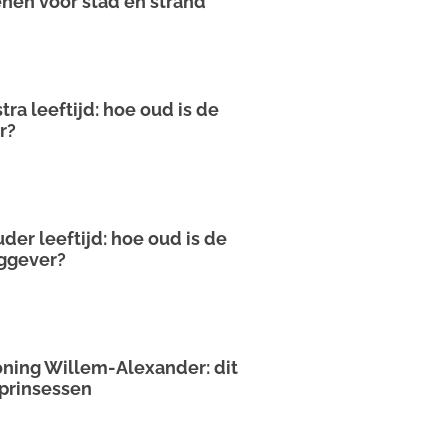
enen voor stad en strand
tra leeftijd: hoe oud is de
r?
der leeftijd: hoe oud is de
aggever?
ning Willem-Alexander: dit
 prinsessen