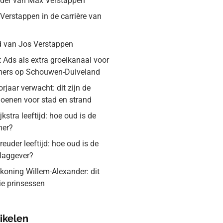
ader van Max Verstappen
 Verstappen in de carrière van
d van Jos Verstappen
 Ads als extra groeikanaal voor
ers op Schouwen-Duiveland
jaar verwacht: dit zijn de
hoenen voor stad en strand
jkstra leeftijd: hoe oud is de
mer?
euder leeftijd: hoe oud is de
slaggever?
koning Willem-Alexander: dit
rie prinsessen
ikelen