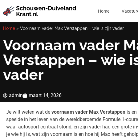
Home
Vacatur
Home
»
Voornaam vader Max Verstappen – wie is zijn vader
Voornaam vader M
Verstappen – wie is
vader
admin
maart 14, 2026
Je wilt weten wat de
voornaam vader Max Verstappen
is en
speelde in het leven van de wereldberoemde Formule 1‑coure
waar autosport centraal stond, en zijn vader had een grote invl
je wie hij is, wat zijn voornaam is en hoe hij Max heeft geho