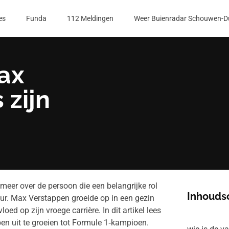
es
Funda
112 Meldingen
Weer Buienradar Schouwen-D
ax
 zijn
 meer over de persoon die een belangrijke rol
Inhouds
ur. Max Verstappen groeide op in een gezin
oed op zijn vroege carrière. In dit artikel lees
lpen uit te groeien tot Formule 1‑kampioen.