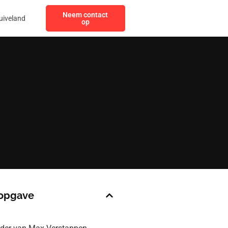
Neem contact
uiveland
op
opgave