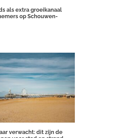
ds als extra groeikanaal
nemers op Schouwen-
ar verwacht: dit zijn de