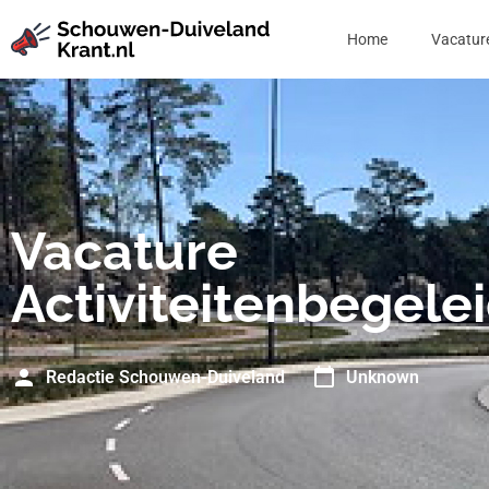
Home
Vacatur
Vacature
Activiteitenbegele
Redactie Schouwen-Duiveland
Unknown