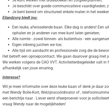
Je kunt werken met draaiboeken en zorgleefplannen;
Je beschikt over goede communicatieve vaardigheden; zow
Je bent bereid om structureel enkele malen in het weeke
Eilandzorg biedt jou:
Een leuke, afwisselende baan. Elke dag is anders! Een uit
ophalen en je anderen van mee kunt laten genieten;
Alle ruimte - zowel binnen- als buitenhuis - een aangena
Eigen inbreng juichen we toe;
Alle tijd om aandacht en professionele zorg die de bewon
Het betreft een oproepcontract. We gaan daarover graag met jo
We werken volgens de CAO VVT. Activiteitenbegeleider valt in f
afhankelijk van jouw ervaring.
Interesse?
Wil je meer informatie over deze leuke baan of denk je daar z
met Wendy Bolle-Kort, Welzijnscoördinator of , telefoonnummer
een berichtje naar . Liever eerst sfeerproeven voor je sollicit
vraag Wendy naar de mogelijkheden!