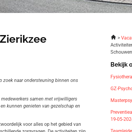
 Zierikzee
Vaca
Activiteit
Schouwen-
Bekijk 
Fysiother
op zoek naar ondersteuning binnen ons
GZ-Psycho
e medewerkers samen met vrijwilligers
Masterpsy
n en kunnen genieten van gezelschap en
Preventiea
19-05-202
twoordelijk voor alles op het gebied van
Teamleide
chillende zorgvragen. De activiteiten zijn