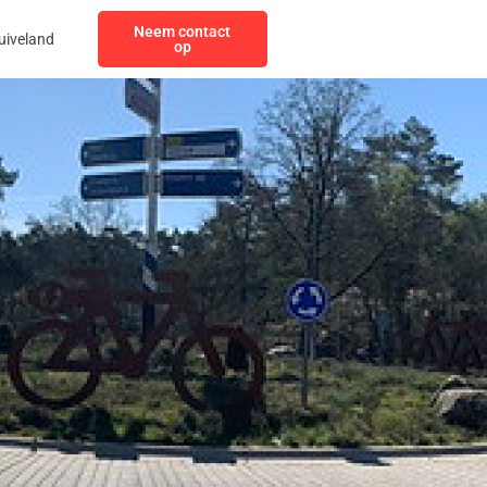
Neem contact
uiveland
op