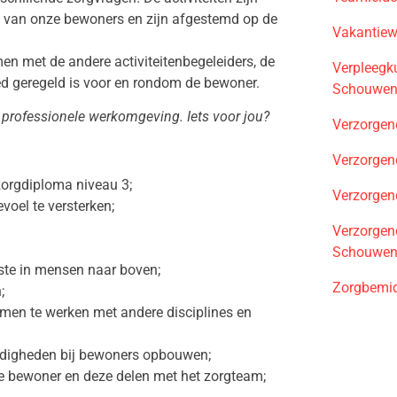
ten van onze bewoners en zijn afgestemd op de
Vakantiew
men met de andere activiteitenbegeleiders, de
Verpleegku
ed geregeld is voor en rondom de bewoner.
Schouwen-
, professionele werkomgeving. Iets voor jou?
Verzorgen
Verzorgen
orgdiploma niveau 3;
Verzorgen
voel te versterken;
Verzorgend
Schouwen-
este in mensen naar boven;
Zorgbemid
;
men te werken met andere disciplines en
ardigheden bij bewoners opbouwen;
le bewoner en deze delen met het zorgteam;