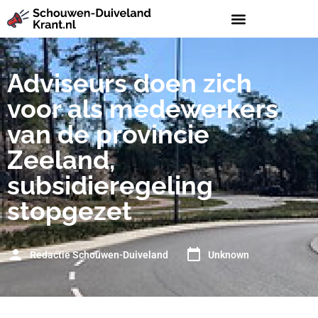
Adviseurs doen zich
voor als medewerkers
van de provincie
Zeeland,
subsidieregeling
stopgezet
Redactie Schouwen-Duiveland
Unknown