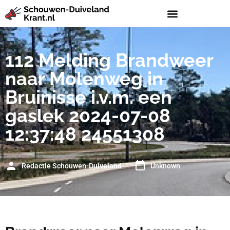
112 Melding Brandweer
naar Molenweg in
Bruinisse i.v.m. een
gaslek 2024-07-08
12:37:48 24551308
Redactie Schouwen-Duiveland
Unknown