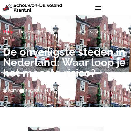
Home
»
De onveiligste steden in Nederland: Waar loop je het
meeste risico?
De onveiligste steden in
Nederland: Waar loop je
het meeste risico?
admin
augustus 24, 2024