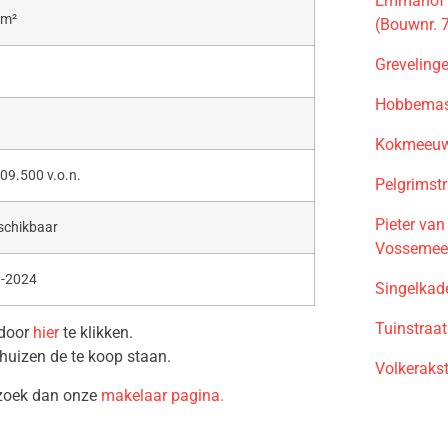
Emmahof f
 m²
(Bouwnr. 
Greveling
Hobbemast
Kokmeeuws
09.500 v.o.n.
Pelgrimst
Pieter va
schikbaar
Vossemee
3-2024
Singelkad
Tuinstraa
 door
hier
te klikken.
huizen de te koop staan.
Volkeraks
ezoek dan onze
makelaar pagina.