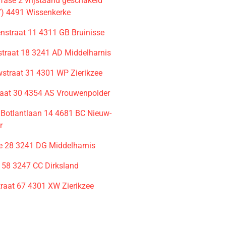
ase 2 vrijstaand geschakeld
7) 4491 Wissenkerke
enstraat 11 4311 GB Bruinisse
raat 18 3241 AD Middelharnis
traat 31 4301 WP Zierikzee
raat 30 4354 AS Vrouwenpolder
n Botlantlaan 14 4681 BC Nieuw-
r
e 28 3241 DG Middelharnis
t 58 3247 CC Dirksland
traat 67 4301 XW Zierikzee