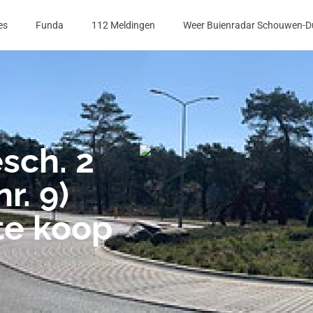
es
Funda
112 Meldingen
Weer Buienradar Schouwen-D
sch. 2
r. 9)
te koop