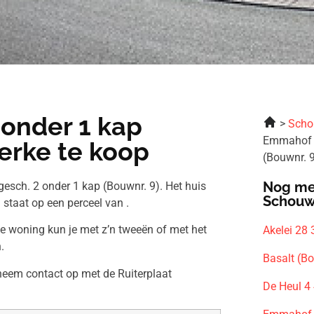
 onder 1 kap
Scho
Emmahof f
erke te koop
(Bouwnr. 
Nog me
esch. 2 onder 1 kap (Bouwnr. 9). Het huis
Schouw
staat op een perceel van .
ze woning kun je met z’n tweeën of met het
Akelei 28
.
Basalt (B
 neem contact op met de Ruiterplaat
De Heul 4