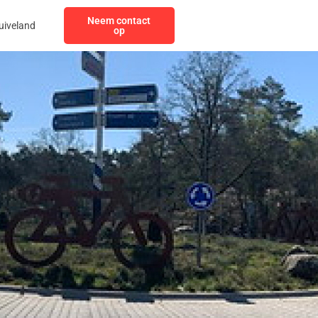
Neem contact
uiveland
op