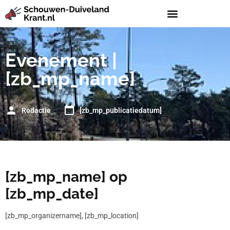
Evenement |
[zb_mp_name]
Redactie
[zb_mp_publicatiedatum]
[zb_mp_name] op
[zb_mp_date]
[zb_mp_organizername], [zb_mp_location]