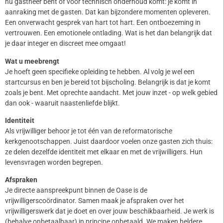
nu gastheer bent of voor technisch onderhoud komt: je komt in
aanraking met de gasten. Dat kan bijzondere momenten opleveren.
Een onverwacht gesprek van hart tot hart. Een ontboezeming in
vertrouwen. Een emotionele ontlading. Wat is het dan belangrijk dat
je daar integer en discreet mee omgaat!
Wat u meebrengt
Je hoeft geen specifieke opleiding te hebben. Al volg je wel een
startcursus en ben je bereid tot bijscholing. Belangrijk is dat je komt
zoals je bent. Met oprechte aandacht. Met jouw inzet - op welk gebied
dan ook - waaruit naastenliefde blijkt.
Identiteit
Als vrijwilliger behoor je tot één van de reformatorische
kerkgenootschappen. Juist daardoor voelen onze gasten zich thuis:
ze delen dezelfde identiteit met elkaar en met de vrijwilligers. Hun
levensvragen worden begrepen.
Afspraken
Je directe aanspreekpunt binnen de Oase is de
vrijwilligerscoördinator. Samen maak je afspraken over het
vrijwilligerswerk dat je doet en over jouw beschikbaarheid. Je werk is
(behalve onbetaalbaar) in principe onbetaald. We maken heldere