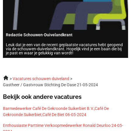
Redactie Schouwen-Duivelandkrant
Leuk dat je een van de recent geplaatste vacatures hebt geopend
via de schouwen-duivelandkrant. Hopelijk vind je een baan die bij
je past en waar je gelukkig van wordt!
Vacatures schouwen duiveland
Gastheer / Gastvrouw Stichting De Oase 21-05-2024
Bekijk ook andere vacatures
Barmedewerker Café De Gekroonde Suikerbiet B.V.;Café De
Gekroonde Suikerbiet;Café De Biet 06-05-2024
Enthousiaste Parttime Verkoopmedewerker Ronald Deurloo 24-05-