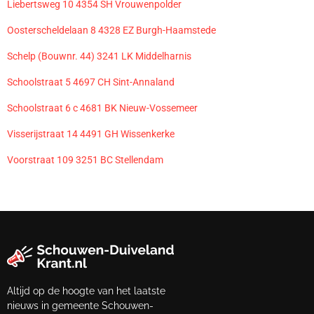
Liebertsweg 10 4354 SH Vrouwenpolder
Oosterscheldelaan 8 4328 EZ Burgh-Haamstede
Schelp (Bouwnr. 44) 3241 LK Middelharnis
Schoolstraat 5 4697 CH Sint-Annaland
Schoolstraat 6 c 4681 BK Nieuw-Vossemeer
Visserijstraat 14 4491 GH Wissenkerke
Voorstraat 109 3251 BC Stellendam
Altijd op de hoogte van het laatste
nieuws in gemeente Schouwen-