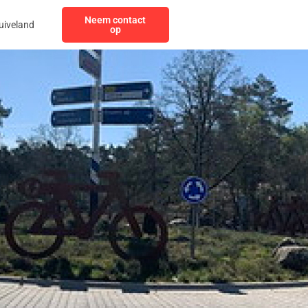
Neem contact
uiveland
op