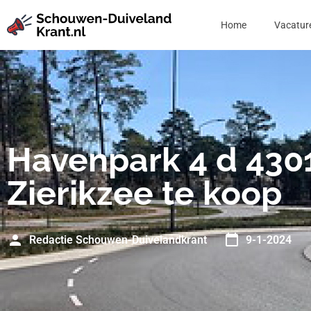
Home
Vacatur
Havenpark 4 d 430
Zierikzee te koop
Redactie Schouwen-Duivelandkrant
9-1-2024