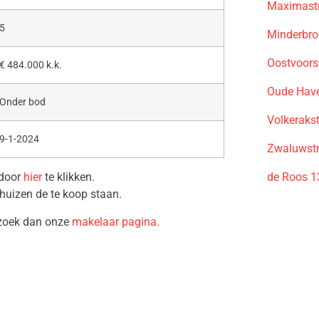
Maximastr
5
Minderbro
Oostvoors
€ 484.000 k.k.
Oude Have
Onder bod
Volkeraks
9-1-2024
Zwaluwstr
de Roos 
 door
hier
te klikken.
huizen de te koop staan.
ezoek dan onze
makelaar pagina.