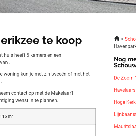
erikzee te koop
Scho
Havenpark
t huis heeft 5 kamers en een
Nog me
van .
Schouw
ze woning kun je met z’n tweeën of met het
De Zoom 
.
Havelaars
n neem contact op met de Makelaar1
htiging wenst in te plannen.
Hoge Kerk
Lijnbaans
116 m²
Mauritsla