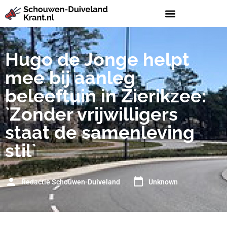
Hugo de Jonge helpt
mee bij aanleg
beleeftuin in Zierikzee:
`Zonder vrijwilligers
staat de samenleving
stil`
Redactie Schouwen-Duiveland
Unknown