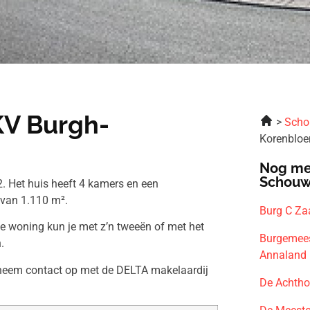
KV Burgh-
Scho
Korenblo
Nog me
Schouw
. Het huis heeft 4 kamers en een
 van 1.110 m².
Burg C Za
ze woning kun je met z’n tweeën of met het
Burgemees
.
Annaland
n neem contact op met de DELTA makelaardij
De Achtho