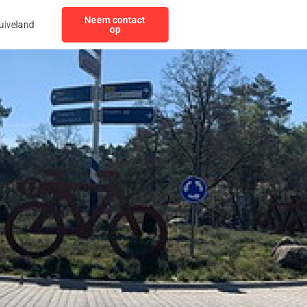
Neem contact
uiveland
op