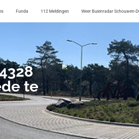
es
Funda
112 Meldingen
Weer Buienradar Schouwen-D
 4328
de te