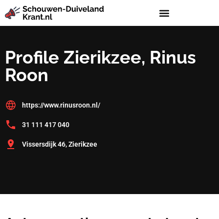
Profile Zierikzee, Rinus
Roon
https://www.rinusroon.nl/
31 111 417 040
Vissersdijk 46, Zierikzee