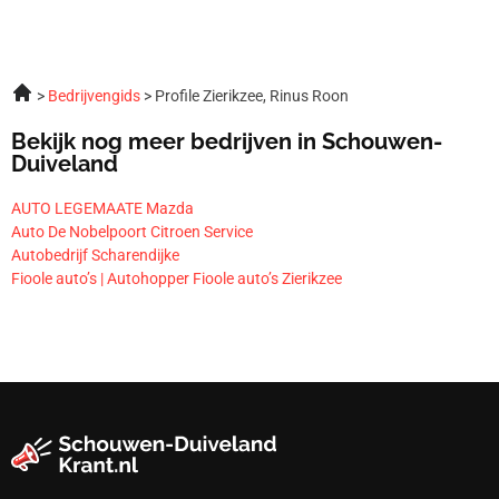
Bedrijvengids
Profile Zierikzee, Rinus Roon
Bekijk nog meer bedrijven in Schouwen-
Duiveland
AUTO LEGEMAATE Mazda
Auto De Nobelpoort Citroen Service
Autobedrijf Scharendijke
Fioole auto’s | Autohopper Fioole auto’s Zierikzee