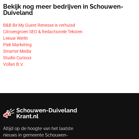
Bekijk nog meer bedrijven in Schouwen-
Duiveland
B&B Be My Guest Renesse is verhuisd
Citroengroen SEO & Redactionele Teksten
Leeuw Werkt
Piek Marketing
Smarter Media
Studio Curious
Vollan B.V.
Altijd op de hoogte van het laatste
nieuws in gemeente Schouwen-