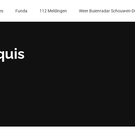
es
Funda
112 Meldingen
Weer Buienradar Schouwen-D
quis