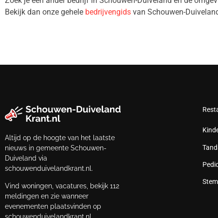
Zoek je een ander bedrijf in Schouwen-Duiveland en de omg
Bekijk dan onze gehele
bedrijvengids
van Schouwen-Duiveland
Rest
Kind
Altijd op de hoogte van het laatste
Tand
nieuws in gemeente Schouwen-
Duiveland via
Pedi
schouwenduivelandkrant.nl.
Stem
Vind woningen, vacatures, bekijk 112
meldingen en zie wanneer
evenementen plaatsvinden op
schouwenduivelandkrant.nl.