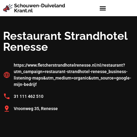
Restaurant Strandhotel
Renesse
https://www.fletcherstrandhotelrenesse.nl/nl/restaurant?
utm_campaign=restaurant-strandhotel-renesse_business-
listening-maps&utm_medium=organic&utm_source=google-
mijn-bedrijf
31 111 462 510
Vroonweg 35, Renesse