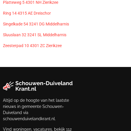
Platteweg 5 4301 NH Zierikzee
Ring 14 4315 AE Dreischor
Singelkade 54 3241 DG Middelharnis
Sluuslaan 32 3241 SL Middelharnis
Zeesterpad 10 4301 ZC Zierikzee
Altijd op de hoogte van het laatste
nieuws in gemeente Schouwen-
Duiveland via
schouwenduivelandkrant.nl.
Vind woningen, vacatures, bekijk 112