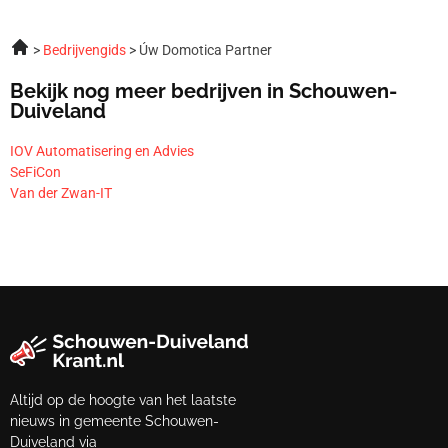
Bedrijvengids
Úw Domotica Partner
Bekijk nog meer bedrijven in Schouwen-
Duiveland
IOV Automatisering en Advies
SeFiCon
Van der Zwan-IT
Altijd op de hoogte van het laatste
nieuws in gemeente Schouwen-
Duiveland via